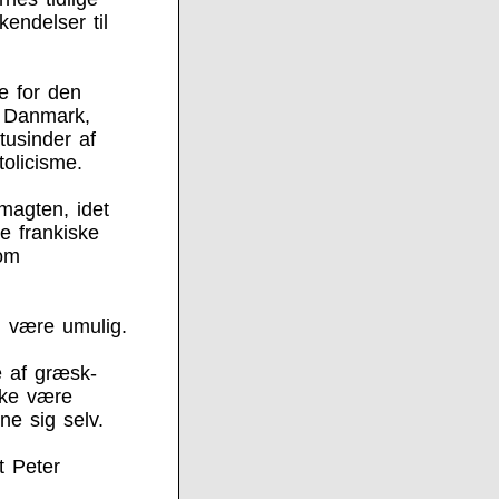
endelser til
e for den
r Danmark,
tusinder af
olicisme.
magten, idet
e frankiske
som
n være umulig.
 af græsk-
ikke være
ne sig selv.
t Peter