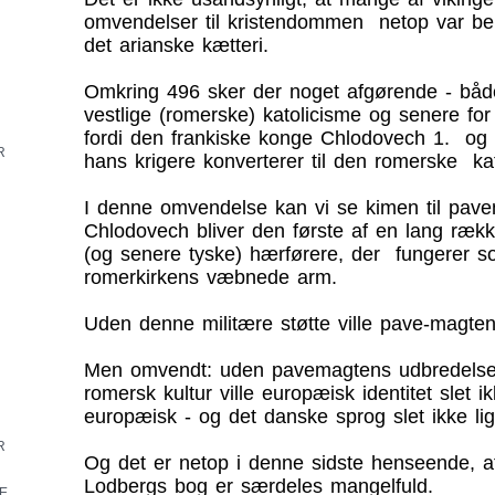
omvendelser til kristendommen netop var bek
det arianske kætteri.
Omkring 496 sker der noget afgørende - båd
vestlige (romerske) katolicisme og senere fo
fordi den frankiske konge Chlodovech 1. og 
R
hans krigere konverterer til den romerske kat
I denne omvendelse kan vi se kimen til pave
Chlodovech bliver den første af en lang rækk
(og senere tyske) hærførere, der fungerer 
romerkirkens væbnede arm.
Uden denne militære støtte ville pave-magte
Men omvendt: uden pavemagtens udbredelse
romersk kultur ville europæisk identitet slet 
europæisk - og det danske sprog slet ikke lig
R
Og det er netop i denne sidste henseende, a
Lodbergs bog er særdeles mangelfuld.
E