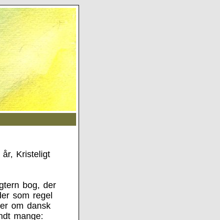
, Kristeligt
gtern bog, der
der som regel
ier om dansk
andt mange: