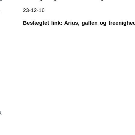
23-12-16
E
Beslægtet link: Arius, gaflen og treenighe
Å