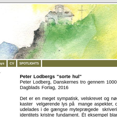
ays
CV
SPOTLIGHTS
-
Peter Lodbergs "sorte hul"
Peter Lodberg, Danskernes tro gennem 1000 år
Dagblads Forlag, 2016
Det er en meget sympatisk, velskrevet og nø
kaster velgørende lys på mange aspekter, 
udelades i de gængse myteprægede skriver
identitets kristne fundament. Ét eksempel bl