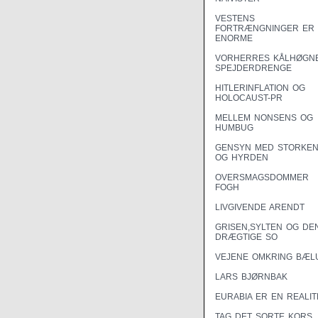
VESTENS
FORTRÆNGNINGER ER
ENORME
VORHERRES KÅLHØGN
SPEJDERDRENGE
HITLERINFLATION OG
HOLOCAUST-PR
MELLEM NONSENS OG
HUMBUG
GENSYN MED STORKE
OG HYRDEN
OVERSMAGSDOMMER
FOGH
LIVGIVENDE ARENDT
GRISEN,SYLTEN OG DE
DRÆGTIGE SO
VEJENE OMKRING BÆL
LARS BJØRNBAK
EURABIA ER EN REALIT
TAG DET SORTE KORS