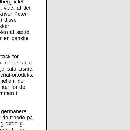
berg intet
 vide, at det
kriver Peter
i disse
kker
Men at sætte
er en ganske
ræsk for
id en de facto
ge katolicisme.
rial-ortodoks.
 mellem den
nter for de
ammen i
e germanere
t de troede på
g dødelig.
nes tidlige