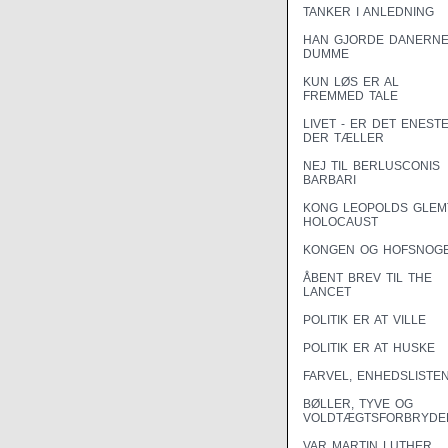
TANKER I ANLEDNING
HAN GJORDE DANERN
DUMME
KUN LØS ER AL
FREMMED TALE
LIVET - ER DET ENEST
DER TÆLLER
NEJ TIL BERLUSCONIS
BARBARI
KONG LEOPOLDS GLEM
HOLOCAUST
KONGEN OG HOFSNOG
ÅBENT BREV TIL THE
LANCET
POLITIK ER AT VILLE
POLITIK ER AT HUSKE
FARVEL, ENHEDSLISTE
BØLLER, TYVE OG
VOLDTÆGTSFORBRYDE
VAR MARTIN LUTHER