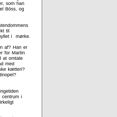
ger, som han
el Böss, og
ristendommens
t til
yllet i mørke.
in af? Han er
r for Martin
l at omtale
vad med
ke kætteri?
inopel?
s
ingetiden
 centrum i
rkeligt