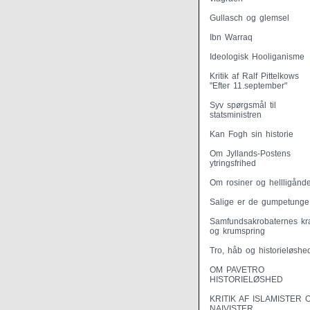
Gullasch og glemsel
Ibn Warraq
Ideologisk Hooliganisme
Kritik af Ralf Pittelkows
"Efter 11.september"
Syv spørgsmål til
statsministren
Kan Fogh sin historie
Om Jyllands-Postens
ytringsfrihed
Om rosiner og hellligånd
Salige er de gumpetunge
Samfundsakrobaternes kra
og krumspring
Tro, håb og historieløshe
OM PAVETRO
HISTORIELØSHED
KRITIK AF ISLAMISTER 
NAIVISTER