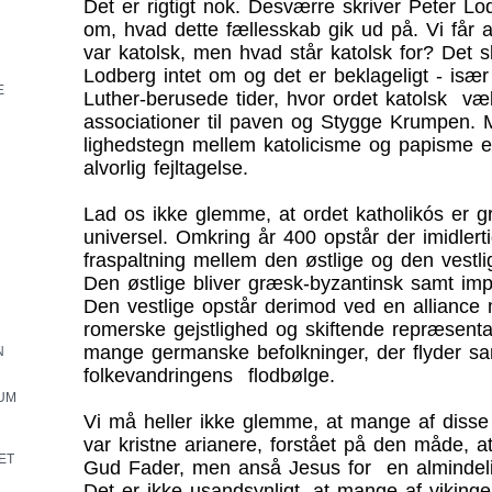
Det er rigtigt nok. Desværre skriver Peter Lod
om, hvad dette fællesskab gik ud på. Vi får at
var katolsk, men hvad står katolsk for? Det s
Lodberg intet om og det er beklageligt - især 
E
Luther-berusede tider, hvor ordet katolsk væ
associationer til paven og Stygge Krumpen. 
lighedstegn mellem katolicisme og papisme 
alvorlig fejltagelse.
Lad os ikke glemme, at ordet katholikós er g
N
universel. Omkring år 400 opstår der imidlert
fraspaltning mellem den østlige og den vestli
Den østlige bliver græsk-byzantinsk samt impe
Den vestlige opstår derimod ved en alliance
romerske gejstlighed og skiftende repræsenta
mange germanske befolkninger, der flyder s
N
folkevandringens flodbølge.
UM
Vi må heller ikke glemme, at mange af diss
var kristne arianere, forstået på den måde, a
ET
Gud Fader, men anså Jesus for en almindeli
Det er ikke usandsynligt, at mange af vikinger