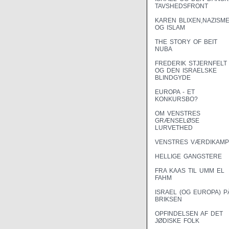
TAVSHEDSFRONT
KAREN BLIXEN,NAZISM
OG ISLAM
THE STORY OF BEIT
NUBA
FREDERIK STJERNFELT
OG DEN ISRAELSKE
BLINDGYDE
EUROPA - ET
KONKURSBO?
OM VENSTRES
GRÆNSELØSE
LURVETHED
VENSTRES VÆRDIKAMP
HELLIGE GANGSTERE
FRA KAAS TIL UMM EL
FAHM
ISRAEL (OG EUROPA) P
BRIKSEN
OPFINDELSEN AF DET
JØDISKE FOLK