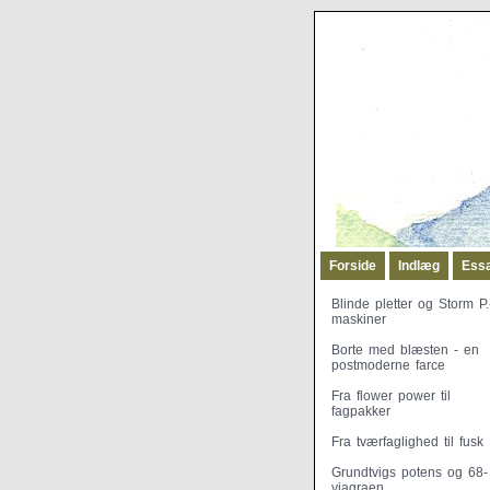
Forside
Indlæg
Ess
Blinde pletter og Storm P.
maskiner
Borte med blæsten - en
postmoderne farce
Fra flower power til
fagpakker
Fra tværfaglighed til fusk
Grundtvigs potens og 68-
viagraen