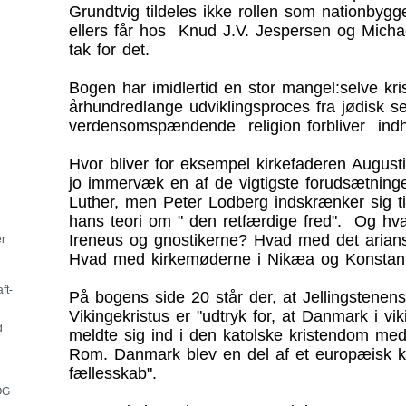
Grundtvig tildeles ikke rollen som nationbyg
ellers får hos Knud J.V. Jespersen og Micha
tak for det.
Bogen har imidlertid en stor mangel:selve k
århundredlange udviklingsproces fra jødisk sek
verdensomspændende religion forbliver indh
Hvor bliver for eksempel kirkefaderen August
jo immervæk en af de vigtigste forudsætninge
Luther, men Peter Lodberg indskrænker sig ti
hans teori om " den retfærdige fred". Og h
Ireneus og gnostikerne? Hvad med det arians
er
Hvad med kirkemøderne i Nikæa og Konstant
ft-
På bogens side 20 står der, at Jellingstenen
Vikingekristus er "udtryk for, at Danmark i vik
d
meldte sig ind i den katolske kristendom med
Rom. Danmark blev en del af et europæisk ki
fællesskab".
OG