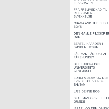
FRA GRAVEN
FRA FREMMEDHAD TIL
RETSSTATENS
SVÆKKELSE
OBAMA AND THE BUSH
BOYS
DEN GAMLE FILOSOF E
DØD
BERTEL HAARDER I
SØNDER HYGUM
FÅR MAN FÅREOST AF
FÅREHUNDE?
DET EUROPÆISKE
UNIVERSITETS
GENFØDSEL
EUROPA,ISLAM OG DEN
EVINDELIGE VÆRDI-
TAMTAM
LÆS DENNE BOG
SKAL MAN GRINE ELLE
GRÆDE
ISRAEL OG DEN DANSK