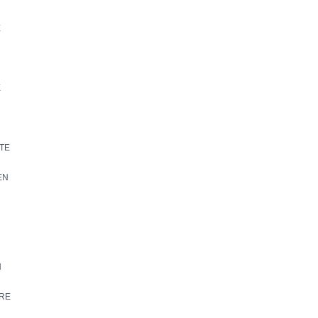
E
E
TE
EN
N
RE